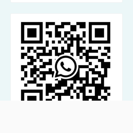
ะ
ที่
จำ
เ
ป็
น
สำ
ห
รั
บ
ผู้
ป
ร
ะ
ก
อ
บ
ก
า
ร
ที่
ต้
อ
ง
ก
า
ร
นำ
ผ
ลิ
ต
ภั
MOVE WHATSAPP
ณ
ฑ์
ห