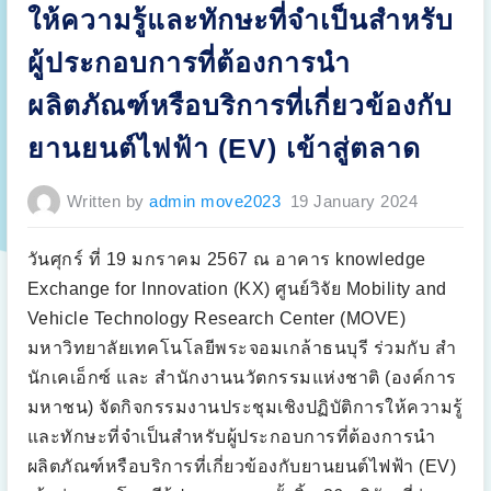
า
i
ให้ความรู้และทักษะที่จำเป็นสำหรับ
ร
t
ใ
e
ช้
d
ผู้ประกอบการที่ต้องการนำ
ง
T
า
Ü
น
V
ผลิตภัณฑ์หรือบริการที่เกี่ยวข้องกับ
ร
S
ถ
Ü
บั
D
ยานยนต์ไฟฟ้า (EV) เข้าสู่ตลาด
ส
(
ไ
T
ฟ
h
ฟ้
a
Written by
admin move2023
19 January 2024
า
i
ไ
l
ร้
a
ค
n
น
วันศุกร์ ที่ 19 มกราคม 2567 ณ อาคาร knowledge
d
ขั
)
บ
Exchange for Innovation (KX) ศูนย์วิจัย Mobility and
”
ต้
น
Vehicle Technology Research Center (MOVE)
แ
บ
มหาวิทยาลัยเทคโนโลยีพระจอมเกล้าธนบุรี ร่วมกับ สำ
บ
ร่
นักเคเอ็กซ์ และ สำนักงานนวัตกรรมแห่งชาติ (องค์การ
ว
ม
มหาชน) จัดกิจกรรมงานประชุมเชิงปฏิบัติการให้ความรู้
กั
บ
และทักษะที่จำเป็นสำหรับผู้ประกอบการที่ต้องการนำ
ก
า
ผลิตภัณฑ์หรือบริการที่เกี่ยวข้องกับยานยนต์ไฟฟ้า (EV)
ร
สื่