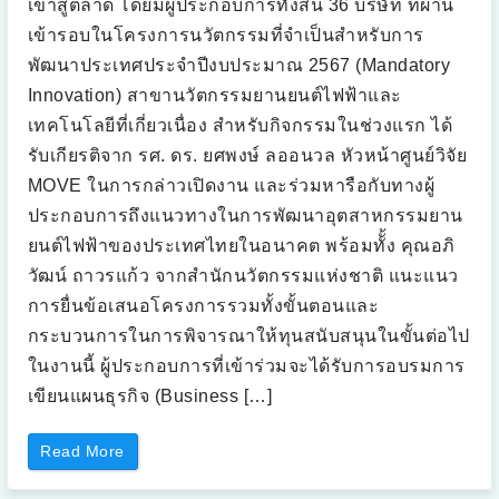
เข้าสู่ตลาด โดยมีผู้ประกอบการทั้งสิ้น 36 บริษัท ที่ผ่าน
อ
ส
เข้ารอบในโครงการนวัตกรรมที่จำเป็นสำหรับการ
า
ร
พัฒนาประเทศประจำปีงบประมาณ 2567 (Mandatory
ด้
ว
Innovation) สาขานวัตกรรมยานยนต์ไฟฟ้าและ
ย
โ
เทคโนโลยีที่เกี่ยวเนื่อง สำหรับกิจกรรมในช่วงแรก ได้
ม
บ
า
รับเกียรติจาก รศ. ดร. ยศพงษ์ ลออนวล หัวหน้าศูนย์วิจัย
ย
แ
MOVE ในการกล่าวเปิดงาน และร่วมหารือกับทางผู้
อ
ป
ประกอบการถึงแนวทางในการพัฒนาอุตสาหกรรมยาน
พ
ลิ
ยนต์ไฟฟ้าของประเทศไทยในอนาคต พร้อมทัั้ง คุณอภิ
เ
ค
วัฒน์ ถาวรแก้ว จากสำนักนวัตกรรมแห่งชาติ แนะแนว
ชั่
น
การยื่นข้อเสนอโครงการรวมทั้งขั้นตอนและ
ด้
ว
กระบวนการในการพิจารณาให้ทุนสนับสนุนในขั้นต่อไป
ย
เ
ในงานนี้ ผู้ประกอบการที่เข้าร่วมจะได้รับการอบรมการ
ท
ค
เขียนแผนธุรกิจ (Business […]
โ
น
โ
ล
“
Read More
ยี
กิ
5
จ
G
ก