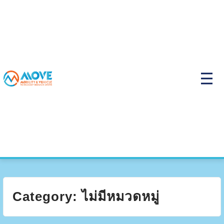
Skip
to
content
P
r
i
m
a
r
y
M
e
n
u
Category:
ไม่มีหมวดหมู่