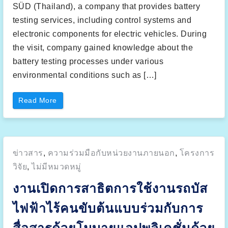
SÜD (Thailand), a company that provides battery
testing services, including control systems and
electronic components for electric vehicles. During
the visit, company gained knowledge about the
battery testing processes under various
environmental conditions such as […]
“
Read More
K
i
n
g
M
o
n
Posted
ข่าวสาร
,
ความร่วมมือกับหน่วยงานภายนอก
,
โครงการ
g
k
in:
u
วิจัย
,
ไม่มีหมวดหมู่
t
’
งานเปิดการสาธิตการใช้งานรถบัส
s
U
n
ไฟฟ้าไร้คนขับต้นแบบร่วมกับการ
i
v
e
r