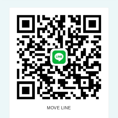
คั
ร
น
ร
แ
ม
ร
ง
ก
า
ข
น
อ
ป
ง
ร
ไ
ะ
ท
ชุ
ย
ม
”
เ
ชิ
ง
ป
ฏิ
บั
ติ
ก
า
ร
ใ
ห้
ค
ว
า
ม
รู้
แ
ล
ะ
MOVE LINE
ทั
ก
ษ