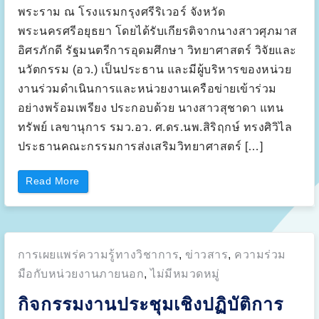
U
พระราม ณ โรงแรมกรุงศรีริเวอร์ จังหวัด
n
i
v
พระนครศรีอยุธยา โดยได้รับเกียรติจากนางสาวศุภมาส
e
r
อิศรภักดี รัฐมนตรีการอุดมศึกษา วิทยาศาสตร์ วิจัยและ
s
i
นวัตกรรม (อว.) เป็นประธาน และมีผู้บริหารของหน่วย
t
i
งานร่วมดำเนินการและหน่วยงานเครือข่ายเข้าร่วม
T
e
อย่างพร้อมเพรียง ประกอบด้วย นางสาวสุชาดา แทน
k
n
ทรัพย์ เลขานุการ รมว.อว. ศ.ดร.นพ.สิริฤกษ์ ทรงศิวิไล
o
l
ประธานคณะกรรมการส่งเสริมวิทยาศาสตร์ […]
o
g
i
M
“
Read More
a
ง
l
า
a
น
y
เ
s
ปิ
i
ด
a
ก
(
Posted
การเผยแพร่ความรู้ทางวิชาการ
,
ข่าวสาร
,
ความร่วม
า
U
ร
T
in:
ส
มือกับหน่วยงานภายนอก
,
ไม่มีหมวดหมู่
M
า
)
ธิ
v
กิจกรรมงานประชุมเชิงปฏิบัติการ
ต
i
ก
s