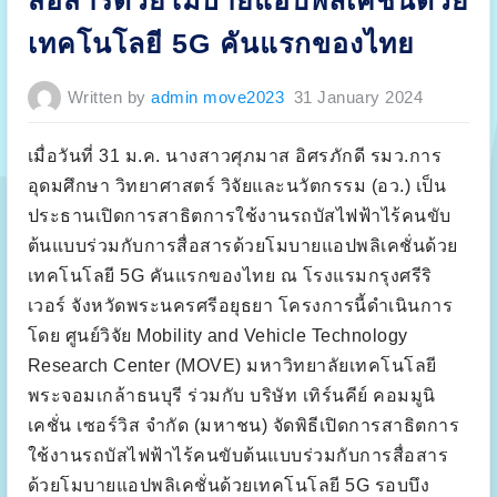
สื่อสารด้วยโมบายแอปพลิเคชั่นด้วย
s
i
เทคโนโลยี 5G คันแรกของไทย
t
y
o
f
Written by
admin move2023
31 January 2024
T
e
c
h
n
เมื่อวันที่ 31 ม.ค. นางสาวศุภมาส อิศรภักดี รมว.การ
o
l
อุดมศึกษา วิทยาศาสตร์ วิจัยและนวัตกรรม (อว.) เป็น
o
g
ประธานเปิดการสาธิตการใช้งานรถบัสไฟฟ้าไร้คนขับ
y
T
ต้นแบบร่วมกับการสื่อสารด้วยโมบายแอปพลิเคชั่นด้วย
h
o
เทคโนโลยี 5G คันแรกของไทย ณ โรงแรมกรุงศรีริ
n
b
เวอร์ จังหวัดพระนครศรีอยุธยา โครงการนี้ดำเนินการ
u
r
โดย ศูนย์วิจัย Mobility and Vehicle Technology
i
(
Research Center (MOVE) มหาวิทยาลัยเทคโนโลยี
K
M
พระจอมเกล้าธนบุรี ร่วมกับ บริษัท เทิร์นคีย์ คอมมูนิ
U
T
เคชั่น เซอร์วิส จำกัด (มหาชน) จัดพิธีเปิดการสาธิตการ
T
)
ใช้งานรถบัสไฟฟ้าไร้คนขับต้นแบบร่วมกับการสื่อสาร
a
n
ด้วยโมบายแอปพลิเคชั่นด้วยเทคโนโลยี 5G รอบบึง
d