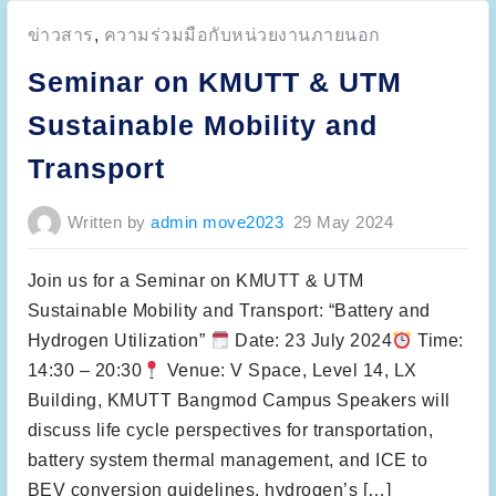
i
a
d
c
r
’
l
Posted
ข่าวสาร
,
ความร่วมมือกับหน่วยงานภายนอก
o
s
e
n
f
t
in:
K
i
e
Seminar on KMUTT & UTM
M
r
c
U
s
h
T
t
n
Sustainable Mobility and
T
p
o
&
i
l
U
l
o
Transport
T
o
g
M
t
y
S
h
a
u
y
n
Written by
admin move2023
29 May 2024
s
d
d
t
r
m
a
o
a
i
g
i
Join us for a Seminar on KMUTT & UTM
n
e
n
a
n
t
b
Sustainable Mobility and Transport: “Battery and
f
e
l
u
n
e
Hydrogen Utilization”
Date: 23 July 2024
Time:
e
a
M
l
n
o
i
14:30 – 20:30
Venue: V Space, Level 14, LX
c
b
n
e
i
g
Building, KMUTT Bangmod Campus Speakers will
,
l
s
B
i
t
discuss life cycle perspectives for transportation,
a
t
a
t
y
t
battery system thermal management, and ICE to
c
a
i
h
n
o
BEV conversion guidelines, hydrogen’s […]
2
d