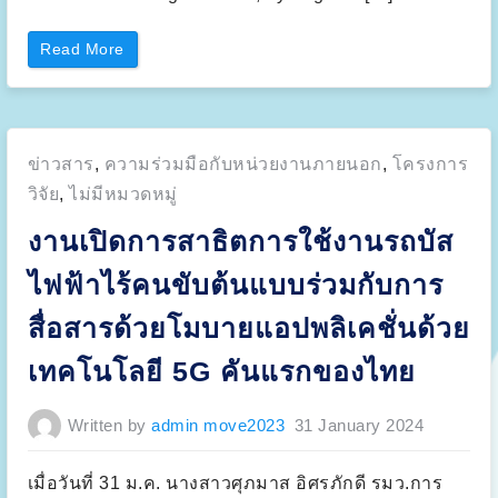
n
,
T
f
”
r
o
a
r
“
Read More
n
f
S
s
u
e
p
e
m
o
l
i
r
c
n
t
e
a
”
l
r
l
Posted
ข่าวสาร
,
ความร่วมมือกับหน่วยงานภายนอก
,
โครงการ
o
e
n
l
in:
K
วิจัย
,
ไม่มีหมวดหมู่
e
M
c
U
t
งานเปิดการสาธิตการใช้งานรถบัส
T
r
T
i
&
c
ไฟฟ้าไร้คนขับต้นแบบร่วมกับการ
U
v
T
e
M
h
สื่อสารด้วยโมบายแอปพลิเคชั่นด้วย
S
i
u
c
s
l
เทคโนโลยี 5G คันแรกของไทย
t
e
a
s
i
(
n
F
Written by
admin move2023
31 January 2024
a
C
b
E
l
V
e
s
M
เมื่อวันที่ 31 ม.ค. นางสาวศุภมาส อิศรภักดี รมว.การ
)
o