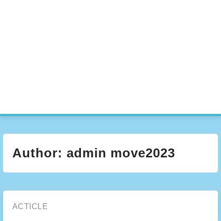
e
n
u
Author:
admin move2023
Posted
ACTICLE
in: