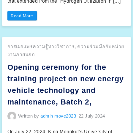
that extended from the “Hydrogen Utilization in […]
n
d
U
n
“
Read More
i
K
v
i
e
n
r
g
s
M
i
o
t
n
i
Posted
การเผยแพร่ความรู้ทางวิชาการ
,
ความร่วมมือกับหน่วย
g
T
k
e
in:
u
งานภายนอก
k
t
n
’
o
Opening ceremony for the
s
l
U
o
n
g
training project on new energy
i
i
v
M
e
a
vehicle technology and
r
l
s
a
i
y
maintenance, Batch 2,
t
s
y
i
o
a
f
(
Written by
admin move2023
22 July 2024
T
U
e
T
c
M
h
)
n
On July 22, 2024, King Mongkut’s University of