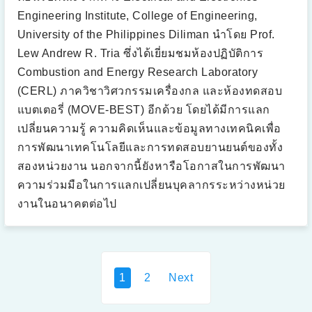
ข้
Engineering Institute, College of Engineering,
อ
ง
University of the Philippines Diliman นำโดย Prof.
กั
บ
Lew Andrew R. Tria ซึ่งได้เยี่ยมชมห้องปฏิบัติการ
ย
า
Combustion and Energy Research Laboratory
น
ย
น
(CERL) ภาควิชาวิศวกรรมเครื่องกล และห้องทดสอบ
ต์
ไ
แบตเตอรี่ (MOVE-BEST) อีกด้วย โดยได้มีการแลก
ฟ
ฟ้
เปลี่ยนความรู้ ความคิดเห็นและข้อมูลทางเทคนิคเพื่อ
า
(
การพัฒนาเทคโนโลยีและการทดสอบยานยนต์ของทั้ง
E
V
สองหน่วยงาน นอกจากนี้ยังหารือโอกาสในการพัฒนา
)
เ
ความร่วมมือในการแลกเปลี่ยนบุคลากรระหว่างหน่วย
ข้
า
งานในอนาคตต่อไป
สู่
ต
ล
า
ด
”
P
1
2
Next
o