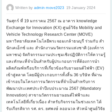
ฟ
ฟ้
Written by
admin move2023
19 January 2024
า
ไ
ร้
ค
น
วันศุกร์ ที่ 19 มกราคม 2567 ณ อาคาร knowledge
ขั
บ
Exchange for Innovation (KX) ศูนย์วิจัย Mobility and
ต้
น
Vehicle Technology Research Center (MOVE)
แ
บ
มหาวิทยาลัยเทคโนโลยีพระจอมเกล้าธนบุรี ร่วมกับ สำ
บ
ร่
นักเคเอ็กซ์ และ สำนักงานนวัตกรรมแห่งชาติ (องค์การ
ว
ม
มหาชน) จัดกิจกรรมงานประชุมเชิงปฏิบัติการให้ความรู้
กั
บ
และทักษะที่จำเป็นสำหรับผู้ประกอบการที่ต้องการนำ
ก
า
ผลิตภัณฑ์หรือบริการที่เกี่ยวข้องกับยานยนต์ไฟฟ้า (EV)
ร
สื่
เข้าสู่ตลาด โดยมีผู้ประกอบการทั้งสิ้น 36 บริษัท ที่ผ่าน
อ
ส
เข้ารอบในโครงการนวัตกรรมที่จำเป็นสำหรับการ
า
ร
พัฒนาประเทศประจำปีงบประมาณ 2567 (Mandatory
ด้
ว
Innovation) สาขานวัตกรรมยานยนต์ไฟฟ้าและ
ย
โ
เทคโนโลยีที่เกี่ยวเนื่อง สำหรับกิจกรรมในช่วงแรก ได้
ม
บ
า
รับเกียรติจาก รศ. ดร. ยศพงษ์ ลออนวล หัวหน้าศูนย์วิจัย
ย