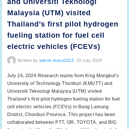
and Universiti Teknologi
v
e
r
Malaysia (UTM) visited
s
i
t
Thailand’s first pilot hydrogen
y
o
f
fueling station for fuel cell
T
e
c
electric vehicles (FCEVs)
h
n
o
l
Written by
admin move2023
29 July 2024
o
g
y
T
July 24, 2024 Research teams from King Mongkut’s
h
o
n
University of Technology Thonburi (KMUTT) and
b
u
Universiti Teknologi Malaysia (UTM) visited
r
i
Thailand’s first pilot hydrogen fueling station for fuel
(
K
cell electric vehicles (FCEVs) in Bang Lamung
M
U
District, Chonburi Province. This project has been
T
T
collaborated between PTT, OR, TOYOTA, and BIG
)
a