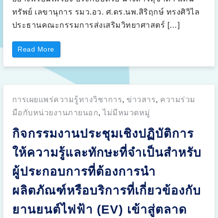
ทรัพย์ เลขานุการ รมว.อว. ศ.ดร.นพ.สิริฤกษ์ ทรงศิวิไล
ประธานคณะกรรมการส่งเสริมวิทยาศาสตร์ […]
“
Read More
ง
า
น
เ
ปิ
ด
ก
Posted
การเผยแพร่ความรู้ทางวิชาการ
,
ข่าวสาร
,
ความร่วม
า
ร
in:
ส
มือกับหน่วยงานภายนอก
,
ไม่มีหมวดหมู่
า
ธิ
กิจกรรมงานประชุมเชิงปฏิบัติการ
ต
ก
า
ให้ความรู้และทักษะที่จำเป็นสำหรับ
ร
ใ
ช้
ผู้ประกอบการที่ต้องการนำ
ง
า
น
ผลิตภัณฑ์หรือบริการที่เกี่ยวข้องกับ
ร
ถ
บั
ยานยนต์ไฟฟ้า (EV) เข้าสู่ตลาด
ส
ไ