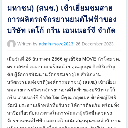
ชิ
มหาชน) (สนช.) เข้าเยี่ยมชมสาย
ง
ป
ฏิ
การผลิตรถจักรยานยนต์ไฟฟ้าของ
บั
ติ
ก
บริษัท เดโก้ กรีน เอนเนอร์จี จำกัด
า
ร
ใ
ห้
Written by
admin move2023
26 December 2023
ค
ว
า
ม
เมื่อวันที่ 26 ธันวาคม 2566 ศูนย์วิจัย MOVE นำโดย รศ.
รู้
แ
ล
ดร.ยศพงษ์ ลออนวล พร้อมด้วย คุณอุกฤช กิจศิริเจริญ
ะ
ทั
ชัย ผู้จัดการพัฒนานวัตกรรมอาวุโส สำนักงาน
ก
ษ
นวัตกรรมแห่งชาติ(องค์การมหาชน) (สนช.) เข้าเยี่ยม
ะ
ที่
ชมสายการผลิตรถจักรยานยนต์ไฟฟ้าของบริษัท เดโก้
จำ
เ
กรีน เอนเนอร์จี จำกัด โดยมีคุณ กฤตเมธ ตั้งพิชญ์โพธิ
ป็
น
วัฒน์ ประธานเจ้าหน้าที่บริหาร ให้การต้อนรับ พร้อมทั้ง
สำ
ห
หารือเกี่ยวกับแนวทางในการพัฒนาผู้ผลิตชิ้นส่วนรถ
รั
บ
จักรยานยนต์ไฟฟ้า และกลไกสนับสนุนทุนของสำนักงาน
ผู้
ป