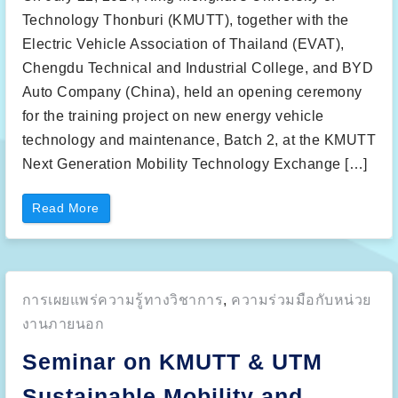
v
o
i
l
Technology Thonburi (KMUTT), together with the
s
o
i
g
Electric Vehicle Association of Thailand (EVAT),
t
y
e
T
Chengdu Technical and Industrial College, and BYD
d
h
T
o
Auto Company (China), held an opening ceremony
Ü
n
V
b
for the training project on new energy vehicle
S
u
Ü
r
technology and maintenance, Batch 2, at the KMUTT
D
i
(
(
Next Generation Mobility Technology Exchange […]
T
K
h
M
a
U
i
T
“
Read More
l
T
O
a
)
p
n
a
e
d
n
n
)
d
i
”
U
n
n
g
i
Posted
การเผยแพร่ความรู้ทางวิชาการ
,
ความร่วมมือกับหน่วย
c
v
e
e
in:
r
งานภายนอก
r
e
s
m
i
Seminar on KMUTT & UTM
o
t
n
i
y
T
Sustainable Mobility and
f