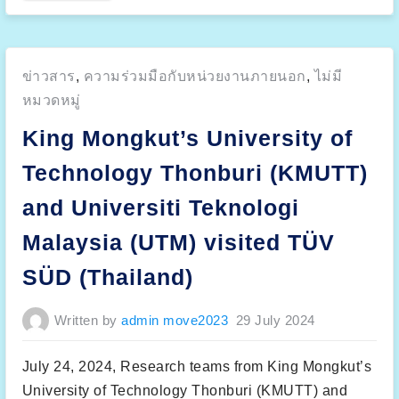
l
e
c
t
r
i
Posted
ข่าวสาร
,
ความร่วมมือกับหน่วยงานภายนอก
,
ไม่มี
c
T
in:
w
หมวดหมู่
o
-
King Mongkut’s University of
W
h
e
Technology Thonburi (KMUTT)
e
l
e
and Universiti Teknologi
r
s
A
Malaysia (UTM) visited TÜV
r
e
D
SÜD (Thailand)
r
i
v
i
Written by
admin move2023
29 July 2024
n
g
t
h
e
July 24, 2024, Research teams from King Mongkut’s
G
l
University of Technology Thonburi (KMUTT) and