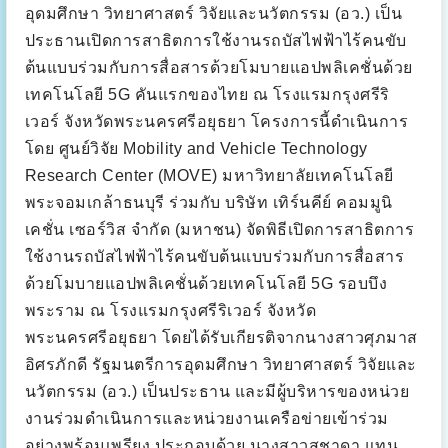
”
b
อุดมศึกษา วิทยาศาสตร์ วิจัยและนวัตกรรม (อว.) เป็น
i
l
ประธานเปิดการสาธิตการใช้งานรถบัสไฟฟ้าไร้คนขับ
i
t
ต้นแบบร่วมกับการสื่อสารด้วยโมบายแอปพลิเคชั่นด้วย
y
a
เทคโนโลยี 5G คันแรกของไทย ณ โรงแรมกรุงศรีริ
n
d
เวอร์ จังหวัดพระนครศรีอยุธยา โครงการนี้ดำเนินการ
T
r
โดย ศูนย์วิจัย Mobility and Vehicle Technology
a
n
Research Center (MOVE) มหาวิทยาลัยเทคโนโลยี
s
p
พระจอมเกล้าธนบุรี ร่วมกับ บริษัท เทิร์นคีย์ คอมมูนิ
o
r
เคชั่น เซอร์วิส จำกัด (มหาชน) จัดพิธีเปิดการสาธิตการ
t
”
ใช้งานรถบัสไฟฟ้าไร้คนขับต้นแบบร่วมกับการสื่อสาร
ด้วยโมบายแอปพลิเคชั่นด้วยเทคโนโลยี 5G รอบบึง
พระราม ณ โรงแรมกรุงศรีริเวอร์ จังหวัด
พระนครศรีอยุธยา โดยได้รับเกียรติจากนางสาวศุภมาส
อิศรภักดี รัฐมนตรีการอุดมศึกษา วิทยาศาสตร์ วิจัยและ
นวัตกรรม (อว.) เป็นประธาน และมีผู้บริหารของหน่วย
งานร่วมดำเนินการและหน่วยงานเครือข่ายเข้าร่วม
อย่างพร้อมเพรียง ประกอบด้วย นางสาวสุชาดา แทน