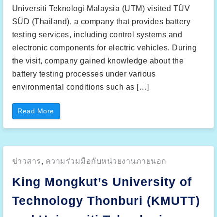
o
b
Universiti Teknologi Malaysia (UTM) visited TÜV
a
l
SÜD (Thailand), a company that provides battery
E
V
testing services, including control systems and
T
r
electronic components for electric vehicles. During
a
n
the visit, company gained knowledge about the
s
i
battery testing processes under various
t
i
environmental conditions such as […]
o
n
”
“
Read More
K
i
n
g
M
o
n
Posted
ข่าวสาร
,
ความร่วมมือกับหน่วยงานภายนอก
g
k
in:
u
King Mongkut’s University of
t
’
s
Technology Thonburi (KMUTT)
U
n
i