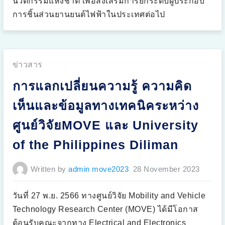
นวัตกรรมแห่งชาติ เพื่อส่งเสริมการยกระดับผู้ประกอบ
ร
ะ
การชิ้นส่วนยานยนต์ไฟฟ้าในประเทศต่อไป
ก
อ
บ
ก
า
ร
ที่
ต้
Posted
ข่าวสาร
อ
ง
in:
ก
การแลกเปลี่ยนความรู้ ความคิด
า
ร
นำ
เห็นและข้อมูลทางเทคนิคระหว่าง
ผ
ลิ
ต
ศูนย์วิจัยMOVE และ University
ภั
ณ
ฑ์
of the Philippines Diliman
ห
รื
อ
บ
Written by
admin move2023
28 November 2023
ริ
ก
า
ร
วันที่ 27 พ.ย. 2566 ทางศูนย์วิจัย Mobility and Vehicle
ที่
เ
Technology Research Center (MOVE) ได้มีโอกาส
กี่
ย
ต้อนรับคณะจากทาง Electrical and Electronics
ว