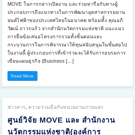
แ
MOVE ในการกล่าวเปิดงาน และร่วมหารือกับทางผู้
อ
ป
ประกอบการถึงแนวทางในการพัฒนาอุตสาหกรรมยาน
พ
ลิ
ยนต์ไฟฟ้าของประเทศไทยในอนาคต พร้อมทัั้ง คุณอภิ
เ
ค
วัฒน์ ถาวรแก้ว จากสำนักนวัตกรรมแห่งชาติ แนะแนว
ชั่
น
การยื่นข้อเสนอโครงการรวมทั้งขั้นตอนและ
ด้
ว
กระบวนการในการพิจารณาให้ทุนสนับสนุนในขั้นต่อไป
ย
เ
ในงานนี้ ผู้ประกอบการที่เข้าร่วมจะได้รับการอบรมการ
ท
ค
เขียนแผนธุรกิจ (Business […]
โ
น
โ
ล
“
Read More
ยี
กิ
5
จ
G
ก
คั
ร
น
ร
แ
ม
ร
ง
ก
Posted
ข่าวสาร
,
ความร่วมมือกับหน่วยงานภายนอก
า
ข
น
อ
in:
ป
ง
ศูนย์วิจัย MOVE และ สำนักงาน
ร
ไ
ะ
ท
ชุ
ย
นวัตกรรมแห่งชาติ(องค์การ
ม
”
เ