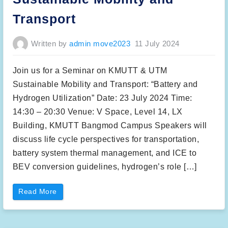
e
o
k
r
n
Transport
t
o
h
l
e
o
t
g
Written by
admin move2023
11 July 2024
r
i
a
M
i
a
n
l
i
Join us for a Seminar on KMUTT & UTM
a
n
y
g
Sustainable Mobility and Transport: “Battery and
s
p
i
r
Hydrogen Utilization” Date: 23 July 2024 Time:
a
o
(
j
14:30 – 20:30 Venue: V Space, Level 14, LX
U
e
T
c
Building, KMUTT Bangmod Campus Speakers will
M
t
)
o
discuss life cycle perspectives for transportation,
v
n
i
n
battery system thermal management, and ICE to
s
e
i
w
BEV conversion guidelines, hydrogen’s role […]
t
e
e
n
d
e
T
r
“
Read More
h
g
S
a
y
e
i
v
m
l
e
i
a
h
n
n